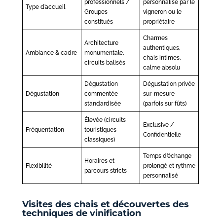
professionnels /
personnalisé par le
Type d’accueil
Groupes
vigneron ou le
constitués
propriétaire
Charmes
Architecture
authentiques,
Ambiance & cadre
monumentale,
chais intimes,
circuits balisés
calme absolu
Dégustation
Dégustation privée
Dégustation
commentée
sur-mesure
standardisée
(parfois sur fûts)
Élevée (circuits
Exclusive /
Fréquentation
touristiques
Confidentielle
classiques)
Temps d’échange
Horaires et
Flexibilité
prolongé et rythme
parcours stricts
personnalisé
Visites des chais et découvertes des
techniques de vinification