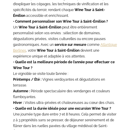
d’expliquer les cépages, les techniques de vinification et les
spécificités du terroir, rendant chaque
Wine Tour à Saint-
Émilion
accessible et enrichissant.
• Comment personnaliser son Wine Tour à Saint-Émilion ?
Un
Wine Tour à Saint-Émilion
peut être entièrement
personnalisé selon vos envies : sélection de domaines,
dégustations privées, visites culturelles ou encore pauses
gastronomiques. Avec un
service sur mesure
comme
Atlantique
Berlines
, votre
Wine Tour à Saint-Émilion
devient une
expérience unique et adaptée à vos attentes.
• Quelle est la meilleure période de l’année pour effectuer ce
Wine Tour ?
Le vignoble se visite toute l’année :
Printemps / Été :
Vignes verdoyantes et dégustations en
terrasse.
Automne :
Période spectaculaire des vendanges et couleurs
flamboyantes.
Hiver :
Visites ultra-privées et chaleureuses au cœur des chais.
• Quelle est la durée idéale pour une excursion Wine Tour ?
Une journée type dure entre 7 et 8 heures. Cela permet de visiter
2 à 3 propriétés sans se presser, de déjeuner sereinement et de
flâner dans les ruelles pavées du village médiéval de Saint-