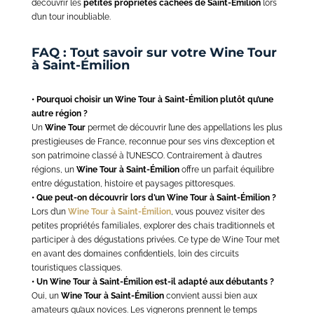
découvrir les
petites propriétés cachées de Saint-Émilion
lors
d’un tour inoubliable.
FAQ : Tout savoir sur votre Wine Tour
à Saint-Émilion
• Pourquoi choisir un Wine Tour à Saint-Émilion plutôt qu’une
autre région ?
Un
Wine Tour
permet de découvrir l’une des appellations les plus
prestigieuses de France, reconnue pour ses vins d’exception et
son patrimoine classé à l’UNESCO. Contrairement à d’autres
régions, un
Wine Tour à Saint-Émilion
offre un parfait équilibre
entre dégustation, histoire et paysages pittoresques.
• Que peut-on découvrir lors d’un Wine Tour à Saint-Émilion ?
Lors d’un
Wine Tour à Saint-Émilion
, vous pouvez visiter des
petites propriétés familiales, explorer des chais traditionnels et
participer à des dégustations privées. Ce type de Wine Tour met
en avant des domaines confidentiels, loin des circuits
touristiques classiques.
• Un Wine Tour à Saint-Émilion est-il adapté aux débutants ?
Oui, un
Wine Tour à Saint-Émilion
convient aussi bien aux
amateurs qu’aux novices. Les vignerons prennent le temps