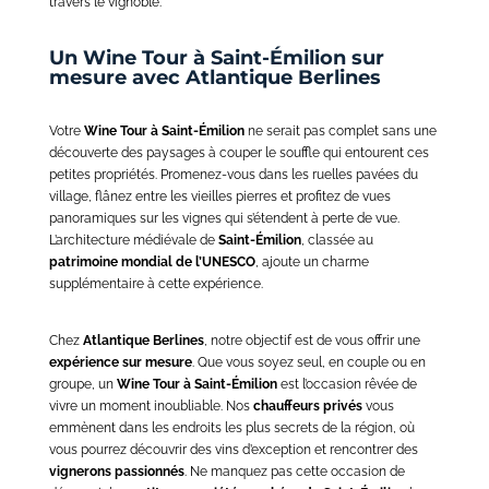
travers le vignoble.
Un Wine Tour à Saint-Émilion sur
mesure avec Atlantique Berlines
Votre
Wine Tour à Saint-Émilion
ne serait pas complet sans une
découverte des paysages à couper le souffle qui entourent ces
petites propriétés. Promenez-vous dans les ruelles pavées du
village, flânez entre les vieilles pierres et profitez de vues
panoramiques sur les vignes qui s’étendent à perte de vue.
L’architecture médiévale de
Saint-Émilion
, classée au
patrimoine mondial de l’UNESCO
, ajoute un charme
supplémentaire à cette expérience.
Chez
Atlantique Berlines
, notre objectif est de vous offrir une
expérience sur mesure
. Que vous soyez seul, en couple ou en
groupe, un
Wine Tour à Saint-Émilion
est l’occasion rêvée de
vivre un moment inoubliable. Nos
chauffeurs privés
vous
emmènent dans les endroits les plus secrets de la région, où
vous pourrez découvrir des vins d’exception et rencontrer des
vignerons passionnés
. Ne manquez pas cette occasion de